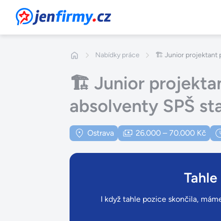
JenFirmy.cz
Nabídky práce
🏗️ Junior projektan
🏗️ Junior projekt
absolventy SPŠ st
Ostrava
26.000 – 70.000 Kč
Tahle
I když tahle pozice skončila, máme