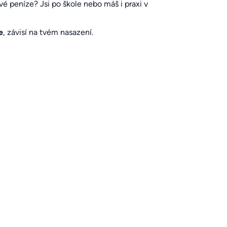
é peníze? Jsi po škole nebo máš i praxi v
e
, závisí na tvém nasazení.