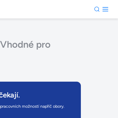
| Vhodné pro
čekají.
ů pracovních možností napříč obory.