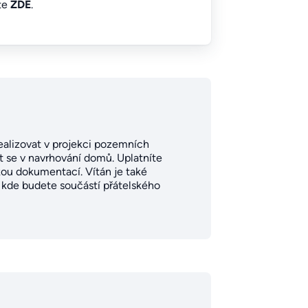
íte
ZDE
.
 realizovat v projekci pozemních
et se v navrhování domů. Uplatníte
kou dokumentací. Vítán je také
, kde budete součástí přátelského