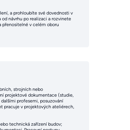
lení, a prohloubíte své dovednosti v
od návrhu po realizaci a rozvinete
 a přenositelné v celém oboru
bních, strojních nebo
ání projektové dokumentace (studie,
 dalšími profesemi, posuzování
t pracuje v projektových ateliérech,
nebo technická zařízení budov;
okumentaci. Pracovní postupy