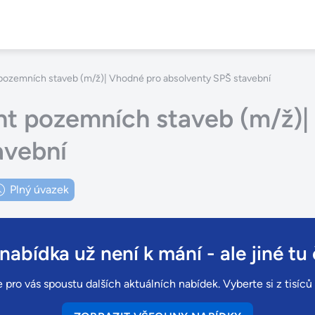
t pozemních staveb (m/ž)| Vhodné pro absolventy SPŠ stavební
ant pozemních staveb (m/ž)
avební
Plný úvazek
 nabídka už není k mání
- ale jiné tu 
 pro vás spoustu dalších aktuálních nabídek. Vyberte si z tisíc