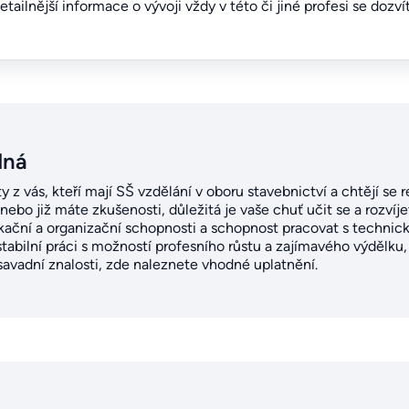
detailnější informace o vývoji vždy v této či jiné profesi se dozv
dná
y z vás, kteří mají SŠ vzdělání v oboru stavebnictví a chtějí se
 nebo již máte zkušenosti, důležitá je vaše chuť učit se a rozvíj
kační a organizační schopnosti a schopnost pracovat s technic
 stabilní práci s možností profesního růstu a zajímavého výdělku
avadní znalosti, zde naleznete vhodné uplatnění.