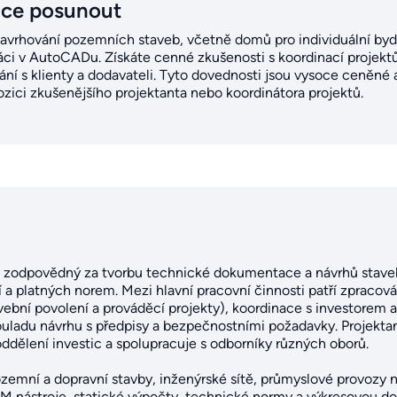
ice posunout
 navrhování pozemních staveb, včetně domů pro individuální byd
i v AutoCADu. Získáte cenné zkušenosti s koordinací projektů 
ání s klienty a dodavateli. Tyto dovednosti jsou vysoce ceněné
pozici zkušenějšího projektanta nebo koordinátora projektů.
ík zodpovědný za tvorbu technické dokumentace a návrhů stave
 a platných norem. Mezi hlavní pracovní činnosti patří zpracov
ební povolení a prováděcí projekty), koordinace s investorem a
ouladu návrhu s předpisy a bezpečnostními požadavky. Projektan
ddělení investic a spolupracuje s odborníky různých oborů.
ozemní a dopravní stavby, inženýrské sítě, průmyslové provozy 
IM nástroje, statické výpočty, technické normy a výkresovou d