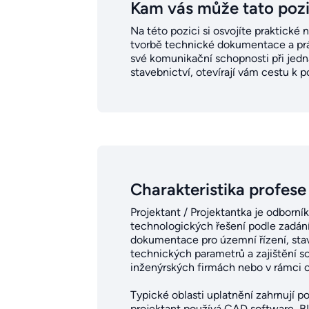
Kam vás může tato poz
Na této pozici si osvojíte praktické
tvorbě technické dokumentace a prác
své komunikační schopnosti při jedn
stavebnictví, otevírají vám cestu k 
Charakteristika profese
Projektant / Projektantka je odborn
technologických řešení podle zadání
dokumentace pro územní řízení, stav
technických parametrů a zajištění s
inženýrských firmách nebo v rámci o
Typické oblasti uplatnění zahrnují p
projektant používá CAD software, B