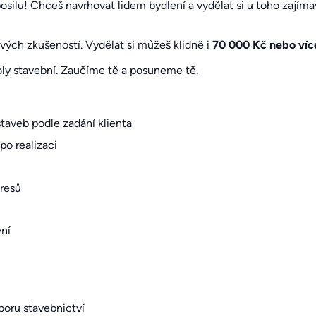
silu! Chceš navrhovat lidem bydlení a vydělat si u toho zajímav
vých zkušeností. Vydělat si můžeš klidně i
70 000 Kč nebo víc
oly stavební. Zaučíme tě a posuneme tě.
taveb podle zadání klienta
po realizaci
resů
ení
boru stavebnictví