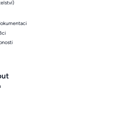
elství)
 dokumentaci
ěci
pnosti
out
ů