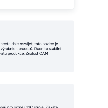
ete dále rozvíjet, tato pozice je
 výrobních procesů. Oceníte stabilní
tivitu produkce. Znalost CAM
ramů pro různé CNC stroje. Získáte