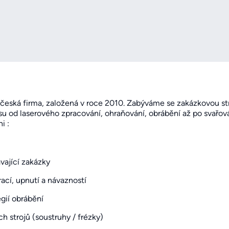
á česká firma, založená v roce 2010. Zabýváme se zakázkovou st
esu od laserového zpracování, ohraňování, obrábění až po svař
i :
vající zakázky
ací, upnutí a návazností
gií obrábění
strojů (soustruhy / frézky)