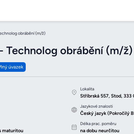
echnolog obrábění (m/ž)
 Technolog obrábění (m/ž)
Plný úvazek
Lokalita
Stříbrská 557, Stod, 333 
Jazykové znalosti
Český jazyk (Pokročilý B
Délka prac. poměru
s maturitou
na dobu neurčitou