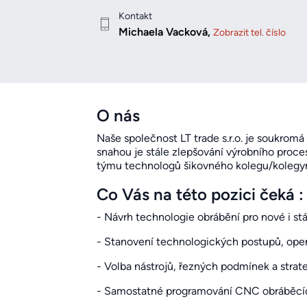
Kontakt
Michaela Vacková,
Zobrazit tel. číslo
O nás
Naše společnost LT trade s.r.o. je soukrom
snahou je stále zlepšování výrobního proc
týmu technologů šikovného kolegu/kolegyn
Co Vás na této pozici čeká :
- Návrh technologie obrábění pro nové i stá
- Stanovení technologických postupů, oper
- Volba nástrojů, řezných podmínek a strate
- Samostatné programování CNC obráběcích 