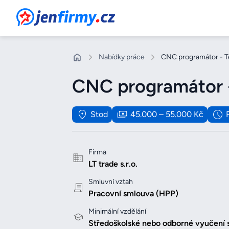
JenFirmy.cz
Nabídky práce
CNC programátor - T
CNC programátor -
Stod
45.000 – 55.000 Kč
Firma
LT trade s.r.o.
Smluvní vztah
Pracovní smlouva (HPP)
Minimální vzdělání
Středoškolské nebo odborné vyučení 