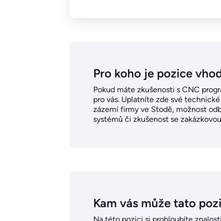
Pro koho je pozice vho
Pokud máte zkušenosti s CNC program
pro vás. Uplatníte zde své technické
zázemí firmy ve Stodě, možnost odbo
systémů či zkušenost se zakázkovou
Kam vás může tato poz
Na této pozici si prohloubíte znalos