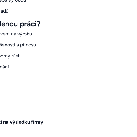
ladů
denou práci?
livem na výrobu
šeností a přínosu
borný růst
dnání
ti na výsledku firmy