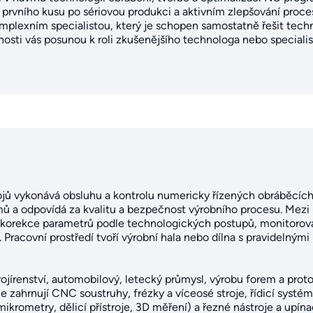
 prvního kusu po sériovou produkci a aktivním zlepšování proce
mplexním specialistou, který je schopen samostatně řešit tech
osti vás posunou k roli zkušenějšího technologa nebo specialis
jů vykonává obsluhu a kontrolu numericky řízených obráběcích s
ů a odpovídá za kvalitu a bezpečnost výrobního procesu. Mezi h
í, korekce parametrů podle technologických postupů, monitorová
. Pracovní prostředí tvoří výrobní hala nebo dílna s pravidelným
trojírenství, automobilový, letecký průmysl, výrobu forem a pro
ie zahrnují CNC soustruhy, frézky a víceosé stroje, řídicí sys
mikrometry, dělicí přístroje, 3D měření) a řezné nástroje a upín