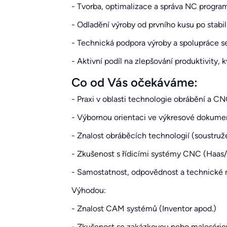
- Tvorba, optimalizace a správa NC progra
- Odladění výroby od prvního kusu po stabil
- Technická podpora výroby a spolupráce se
- Aktivní podíl na zlepšování produktivity, k
Co od Vás očekáváme:
- Praxi v oblasti technologie obrábění a C
- Výbornou orientaci ve výkresové dokumen
- Znalost obráběcích technologií (soustružen
- Zkušenost s řídicími systémy CNC (Haas/
- Samostatnost, odpovědnost a technické 
Výhodou:
- Znalost CAM systémů (Inventor apod.)
- Zkušenost se zakázkovou nebo maloséri