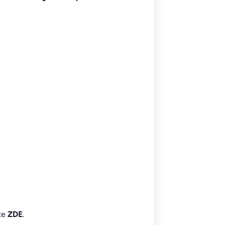
íte
ZDE
.