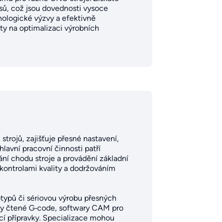
sů, což jsou dovednosti vysoce
nologické výzvy a efektivně
ty na optimalizaci výrobních
trojů, zajišťuje přesné nastavení,
lavní pracovní činnosti patří
ní chodu stroje a provádění základní
i kontrolami kvality a dodržováním
totypů či sériovou výrobu přesných
témy čtené G‑code, softwary CAM pro
ací přípravky. Specializace mohou