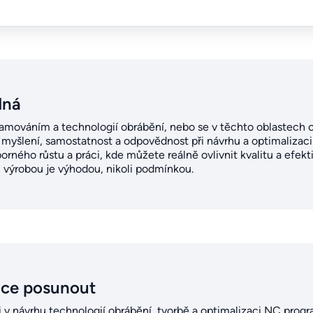
dná
ováním a technologií obrábění, nebo se v těchto oblastech chc
 myšlení, samostatnost a odpovědnost při návrhu a optimalizaci
rného růstu a práci, kde můžete reálně ovlivnit kvalitu a efek
 výrobou je výhodou, nikoli podmínkou.
ice posunout
ti v návrhu technologií obrábění, tvorbě a optimalizaci NC prog