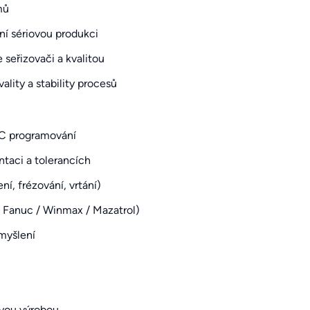
mů
ní sériovou produkci
 seřizovači a kvalitou
vality a stability procesů
NC programování
taci a tolerancích
í, frézování, vrtání)
 Fanuc / Winmax / Mazatrol)
myšlení
ovou výrobou