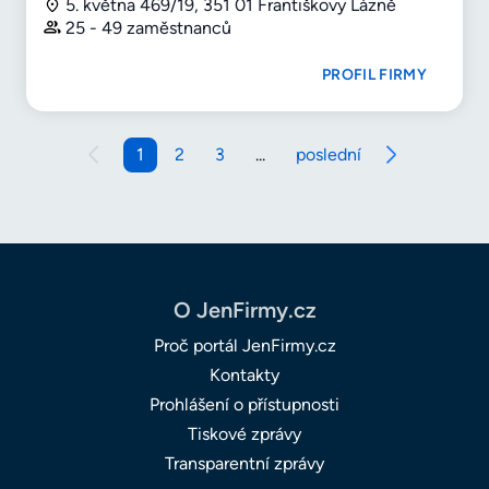
5. května 469/19, 351 01 Františkovy Lázně
25 - 49 zaměstnanců
PROFIL FIRMY
1
2
3
...
poslední
O JenFirmy.cz
Proč portál JenFirmy.cz
Kontakty
Prohlášení o přístupnosti
Tiskové zprávy
Transparentní zprávy