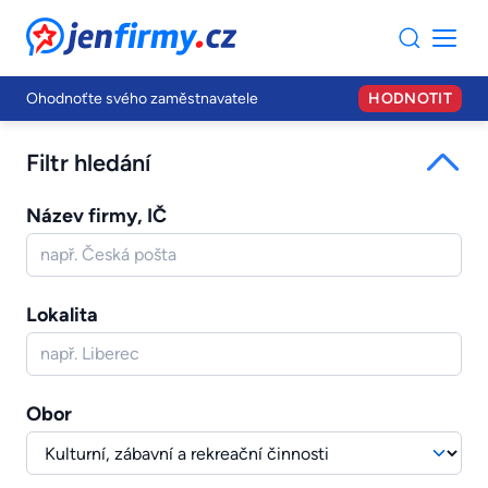
JenFirmy.cz
Ohodnoťte svého zaměstnavatele
HODNOTIT
Filtr hledání
Název firmy, IČ
Lokalita
Obor