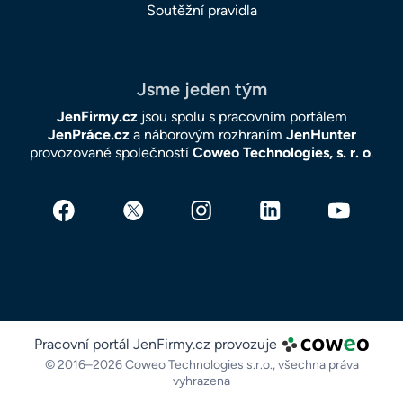
Soutěžní pravidla
Jsme jeden tým
JenFirmy.cz
jsou spolu s pracovním portálem
JenPráce.cz
a náborovým rozhraním
JenHunter
provozované společností
Coweo Technologies, s. r. o
.
Pracovní portál JenFirmy.cz provozuje
© 2016–2026 Coweo Technologies s.r.o.,
všechna práva
vyhrazena