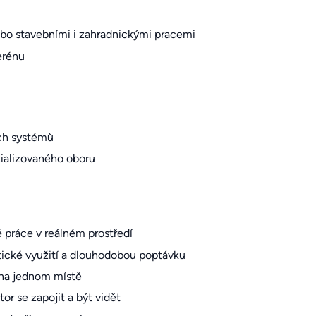
bo stavebními i zahradnickými pracemi
terénu
ých systémů
cializovaného oboru
é práce v reálném prostředí
tické využití a dlouhodobou poptávku
 na jednom místě
or se zapojit a být vidět