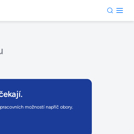
u
čekají.
ů pracovních možností napříč obory.