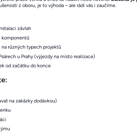
enosti z oboru, je to výhoda – ale rádi vás i zaučíme.
nstalaci závlah
ch komponentů
ů na různých typech projektů
sárech u Prahy (výjezdy na místo realizace)
zek od začátku do konce
te:
ouvat na zakázky dodávkou)
venku
áci
 týmu