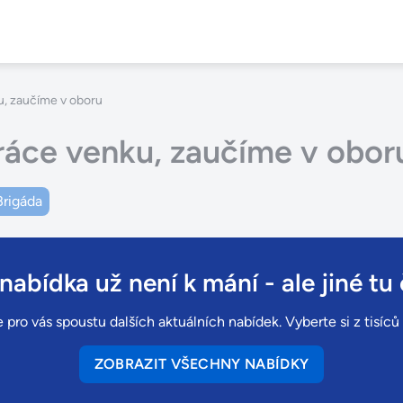
u, zaučíme v oboru
ráce venku, zaučíme v obor
Brigáda
 nabídka už není k mání
- ale jiné tu 
 pro vás spoustu dalších aktuálních nabídek. Vyberte si z tisíc
ZOBRAZIT VŠECHNY NABÍDKY