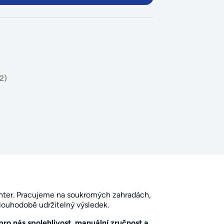
2)
unter. Pracujeme na soukromých zahradách,
dlouhodobě udržitelný výsledek.
 pro nás spolehlivost, manuální zručnost a