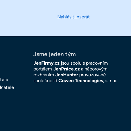
Nahlásit inzerát
Jsme jeden tým
JenFirmy.cz
jsou spolu s pracovním
portálem
JenPráce.cz
a náborovým
rozhraním
JenHunter
provozované
tele
společností
Coweo Technologies, s. r. o
.
dnatele