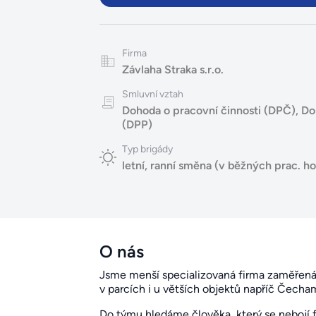
Firma
Závlaha Straka s.r.o.
Smluvní vztah
Dohoda o pracovní činnosti (DPČ)
,
Do
(DPP)
Typ brigády
letní
,
ranní směna (v běžných prac. h
O nás
Jsme menší specializovaná firma zaměřená
v parcích i u větších objektů napříč Čecham
Do týmu hledáme člověka, který se nebojí 