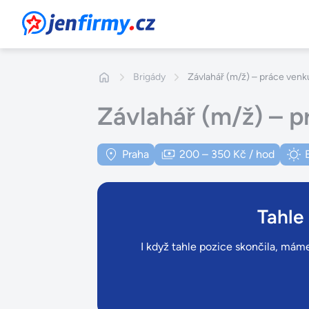
JenFirmy.cz
Brigády
Závlahář (m/ž) – práce venk
Závlahář (m/ž) – p
Praha
200 – 350 Kč / hod
Tahle
I když tahle pozice skončila, máme