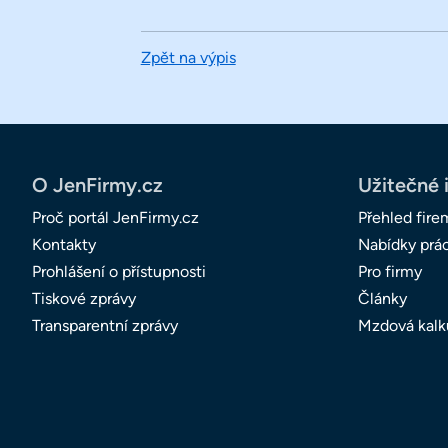
Zpět na výpis
O JenFirmy.cz
Užitečné 
Proč portál JenFirmy.cz
Přehled fire
Kontakty
Nabídky prá
Prohlášení o přístupnosti
Pro firmy
Tiskové zprávy
Články
Transparentní zprávy
Mzdová kalk