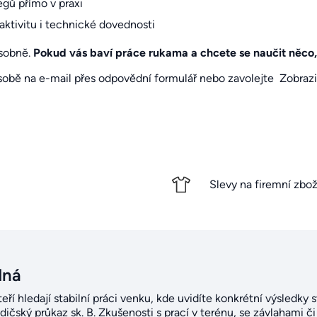
gů přímo v praxi
aktivitu i technické dovednosti
sobně.
Pokud vás baví práce rukama a chcete se naučit něco,
 sobě na e-mail přes
odpovědní formulář
nebo zavolejte
Zobrazit
Slevy na firemní zbož
dná
teří hledají stabilní práci venku, kde uvidíte konkrétní výsledky
idičský průkaz sk. B. Zkušenosti s prací v terénu, se závlahami 