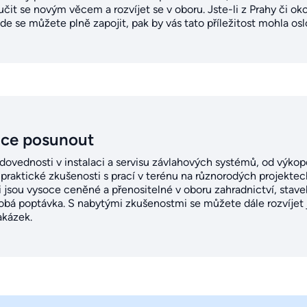
čit se novým věcem a rozvíjet se v oboru. Jste-li z Prahy či oko
 se můžete plně zapojit, pak by vás tato příležitost mohla oslo
ice posunout
 dovednosti v instalaci a servisu závlahových systémů, od výkop
praktické zkušenosti s prací v terénu na různorodých projektec
i jsou vysoce ceněné a přenositelné v oboru zahradnictví, stave
obá poptávka. S nabytými zkušenostmi se můžete dále rozvíjet 
akázek.