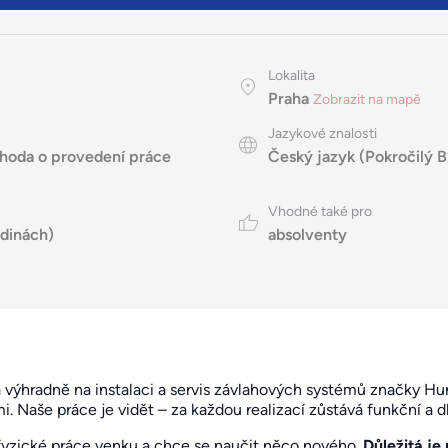
Lokalita
Praha
Zobrazit na mapě
Jazykové znalosti
hoda o provedení práce
Český jazyk (Pokročilý B
Vhodné také pro
odinách)
absolventy
 výhradně na instalaci a servis závlahových systémů značky H
i. Naše práce je vidět – za každou realizací zůstává funkční a 
fyzické práce venku a chce se naučit něco nového.
Důležitá je