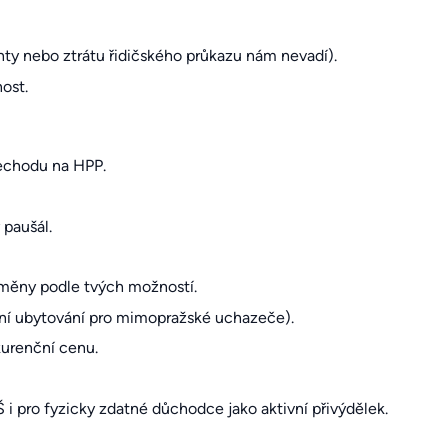
enty nebo ztrátu řidičského průkazu nám nevadí).
ost.
řechodu na HPP.
 paušál.
 směny podle tvých možností.
ení ubytování pro mimopražské uchazeče).
kurenční cenu.
i pro fyzicky zdatné důchodce jako aktivní přivýdělek.