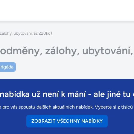
álohy, ubytování, až 220kč)
(odměny, zálohy, ubytování,
rigáda
 nabídka už není k mání
- ale jiné tu 
 pro vás spoustu dalších aktuálních nabídek. Vyberte si z tisíc
ZOBRAZIT VŠECHNY NABÍDKY