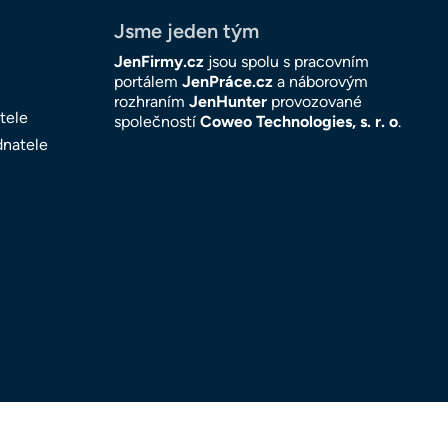
Jsme jeden tým
JenFirmy.cz
jsou spolu s pracovním
portálem
JenPráce.cz
a náborovým
rozhraním
JenHunter
provozované
tele
společností
Coweo Technologies, s. r. o
.
dnatele