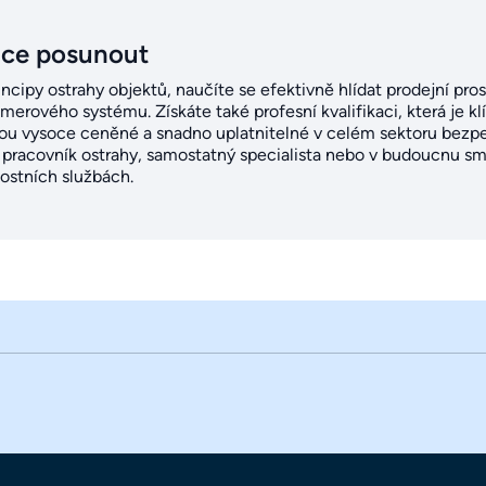
ice posunout
rincipy ostrahy objektů, naučíte se efektivně hlídat prodejní pros
erového systému. Získáte také profesní kvalifikaci, která je klí
jsou vysoce ceněné a snadno uplatnitelné v celém sektoru bezp
í pracovník ostrahy, samostatný specialista nebo v budoucnu sm
stních službách.