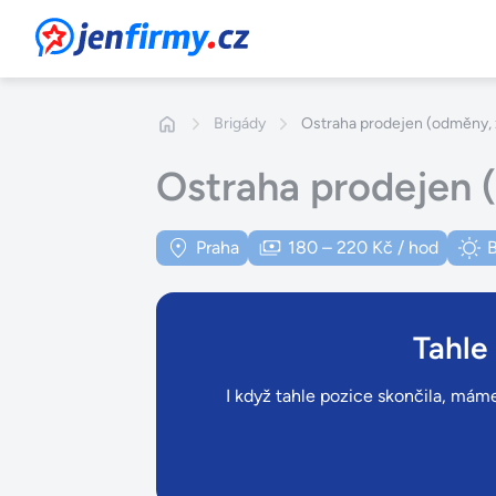
JenFirmy.cz
Brigády
Ostraha prodejen (odměny, z
Ostraha prodejen 
Praha
180 – 220 Kč / hod
B
Tahle
I když tahle pozice skončila, máme