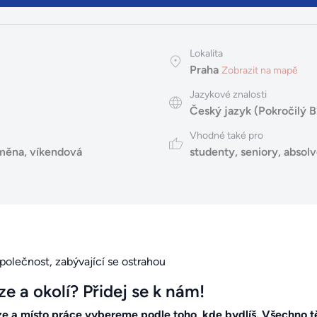
Lokalita
Praha
Zobrazit na mapě
Jazykové znalosti
Český jazyk (Pokročilý B
Vhodné také pro
směna
,
víkendová
studenty
,
seniory
,
absol
 společnost, zabývající se ostrahou
ze a okolí? Přidej se k nám!
e a místo práce vybereme podle toho, kde bydlíš. Všechno t