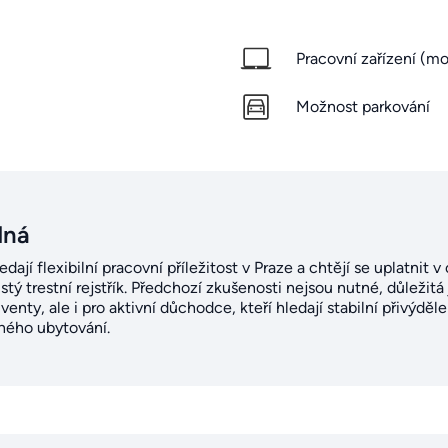
Pracovní zařízení (mob
Možnost parkování
dná
edají flexibilní pracovní příležitost v Praze a chtějí se uplatnit v
tý trestní rejstřík. Předchozí zkušenosti nejsou nutné, důležitá j
enty, ale i pro aktivní důchodce, kteří hledají stabilní přivýdě
ěného ubytování.