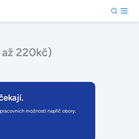
 až 220kč)
čekají.
ů pracovních možností napříč obory.