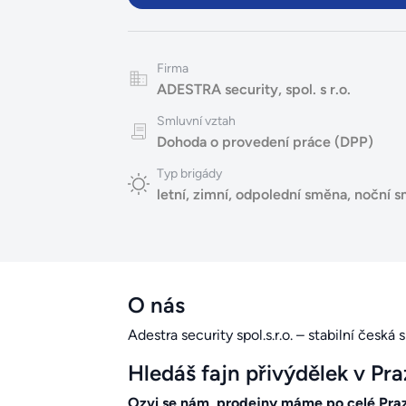
Firma
ADESTRA security, spol. s r.o.
Smluvní vztah
Dohoda o provedení práce (DPP)
Typ brigády
letní
,
zimní
,
odpolední směna
,
noční 
O nás
Adestra security spol.s.r.o. – stabilní česká
Hledáš fajn přivýdělek v Pra
Ozvi se nám, prodejny máme po celé Praz