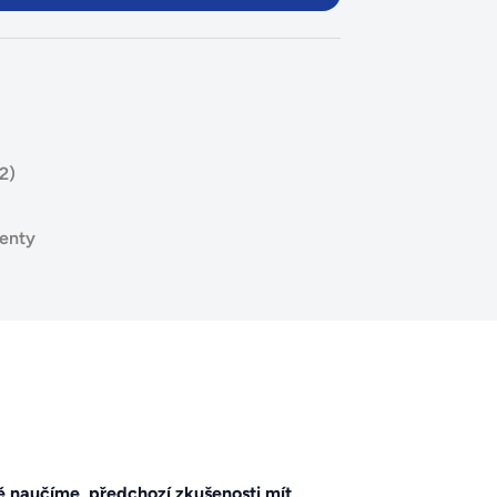
2)
venty
ě naučíme, předchozí zkušenosti mít