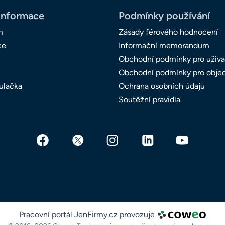
informace
Podmínky používání
m
Zásady férového hodnocení
ce
Informační memorandum
Obchodní podmínky pro uživa
Obchodní podmínky pro obje
ulačka
Ochrana osobních údajů
Soutěžní pravidla
Pracovní portál JenFirmy.cz provozuje