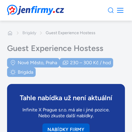
JenFirmy.cz
Brigády
Guest Experience Hostess
Guest Experience Hostess
Nové Město, Praha
230 – 300 Kč / hod
Brigáda
Tahle nabídka už není aktuální
Infinite X Prague s.r.o. má ale i jiné pozice.
Nebo zkuste další nabídky.
NABÍDKY FIRMY