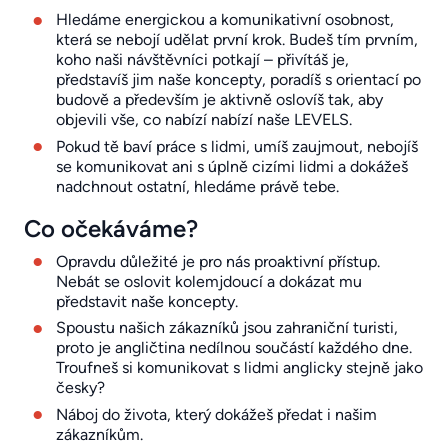
Hledáme energickou a komunikativní osobnost,
která se nebojí udělat první krok. Budeš tím prvním,
koho naši návštěvníci potkají – přivítáš je,
představíš jim naše koncepty, poradíš s orientací po
budově a především je aktivně oslovíš tak, aby
objevili vše, co nabízí nabízí naše LEVELS.
Pokud tě baví práce s lidmi, umíš zaujmout, nebojíš
se komunikovat ani s úplně cizími lidmi a dokážeš
nadchnout ostatní, hledáme právě tebe.
Co očekáváme?
Opravdu důležité je pro nás proaktivní přístup.
Nebát se oslovit kolemjdoucí a dokázat mu
představit naše koncepty.
Spoustu našich zákazníků jsou zahraniční turisti,
proto je angličtina nedílnou součástí každého dne.
Troufneš si komunikovat s lidmi anglicky stejně jako
česky?
Náboj do života, který dokážeš předat i našim
zákazníkům.