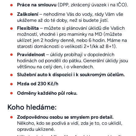
Práce na smlouvu
(DPP, zkrácený úvazek i na IČO).
Zaškolení
– nehodíme Vás do vody, rády Vám vše
ukážeme až do té doby, než si budete jistí.
Flexibilita
– můžete si plánování úklidů dle Vašich
možností, vhodné i pro maminky na MD (můžete
uklízet jen 2 hodiny denně, nebo 6 hodin. Máme na
starosti domácnosti o velikosti 2+1/kk až 8+1).
Pravidelnost
– úklidy probíhají v dopoledních
hodinách od pondělí do pátku. Generální úklidy jsou
většinou na celý den, i o víkendech.
Služební auto k dispozici i k soukromým účelům.
Mzda od 230 Kč/h
Odměny každého půl roku.
Koho hledáme:
Zodpovědnou osobu se smyslem pro detail.
Někoho, kdo se podívá a vidí, zda je to, co uklidil,
opravdu uklizené.