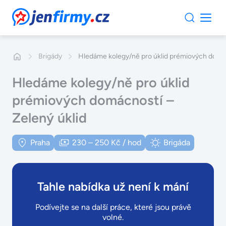
JenFirmy.cz
Brigády
Hledáme kolegy/ně pro úklid prémiových domác
Hledáme kolegy/ně pro úklid
prémiových domácností –
Zelený úklid
Praha
230 – 250 Kč / hod
Brigáda
Tahle nabídka už není k mání
Podívejte se na další práce, které jsou právě
volné.