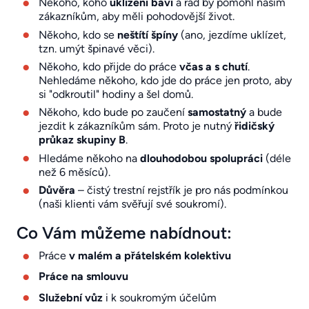
Někoho, koho
uklízení baví
a rád by pomohl našim
zákazníkům, aby měli pohodovější život.
Někoho, kdo se
neštítí špíny
(ano, jezdíme uklízet,
tzn. umýt špinavé věci).
Někoho, kdo přijde do práce
včas a s chutí
.
Nehledáme někoho, kdo jde do práce jen proto, aby
si "odkroutil" hodiny a šel domů.
Někoho, kdo bude po zaučení
samostatný
a bude
jezdit k zákazníkům sám. Proto je nutný
řidičský
průkaz skupiny B
.
Hledáme někoho na
dlouhodobou spolupráci
(déle
než 6 měsíců).
Důvěra
– čistý trestní rejstřík je pro nás podmínkou
(naši klienti vám svěřují své soukromí).
Co Vám můžeme nabídnout:
Práce
v malém a přátelském kolektivu
Práce na smlouvu
Služební vůz
i k soukromým účelům