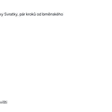
eky Svratky, pár kroků od brněnského
višti