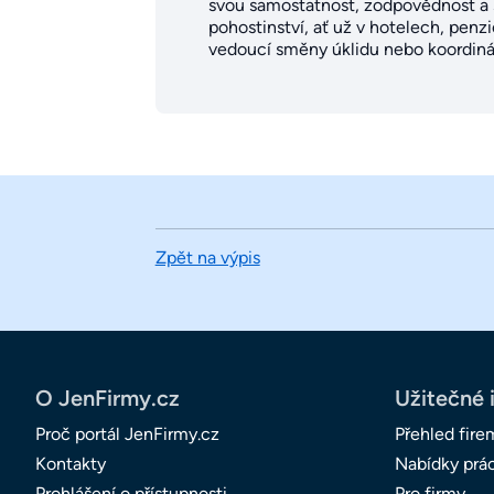
svou samostatnost, zodpovědnost a s
pohostinství, ať už v hotelech, pen
vedoucí směny úklidu nebo koordiná
Zpět na výpis
O JenFirmy.cz
Užitečné 
Proč portál JenFirmy.cz
Přehled fire
Kontakty
Nabídky prá
Prohlášení o přístupnosti
Pro firmy