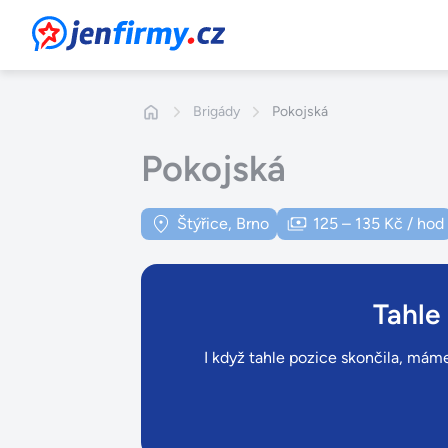
JenFirmy.cz
Brigády
Pokojská
Pokojská
Štýřice, Brno
125 – 135 Kč / hod
Tahle
I když tahle pozice skončila, máme