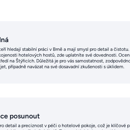
dná
eří hledají stabilní práci v Brně a mají smysl pro detail a čistot
kojenosti hotelových hostů, zde uplatníte své dovednosti. Ocení
dí na Štýřicích. Důležitá je pro vás samostatnost, zodpovědnos
et, případně navázat na své dosavadní zkušenosti s úklidem.
ice posunout
pro detail a preciznost v péči o hotelové pokoje, což je klíčové