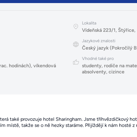
Lokalita
Vídeňská 223/1, Štýřice,
Jazykové znalosti
Český jazyk (Pokročilý B
Vhodné také pro
rac. hodinách)
,
víkendová
studenty
,
rodiče na mate
absolventy
,
cizince
terá také provozuje hotel Sharingham. Jsme tříhvězdičkový hot
ím místě, takže se o ně hezky staráme. Přijíždějí k nám hosté z