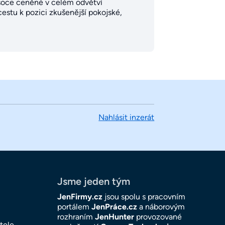
ysoce ceněné v celém odvětví
estu k pozici zkušenější pokojské,
Nahlásit inzerát
Jsme jeden tým
JenFirmy.cz
jsou spolu s pracovním
portálem
JenPráce.cz
a náborovým
rozhraním
JenHunter
provozované
tele