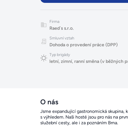
Firma
Raed´s s.r.o.
Smluvní vztah
Dohoda o provedení práce (DPP)
Typ brigády
letní
,
zimní
,
ranní směna (v běžných p
O nás
Jsme expandující gastronomická skupina, k
s výhledem. Naši hosté jsou pro nás na prvn
služební cesty, ale i za poznáním Brna.