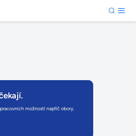
čekají.
ů pracovních možností napříč obory.