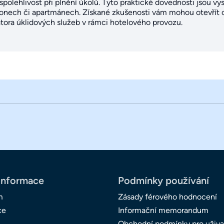
polehlivost při plnění úkolů. Tyto praktické dovednosti jsou v
zionech či apartmánech. Získané zkušenosti vám mohou otevřít c
tora úklidových služeb v rámci hotelového provozu.
informace
Podmínky používání
m
Zásady férového hodnocení
ce
Informační memorandum
Obchodní podmínky pro uživa