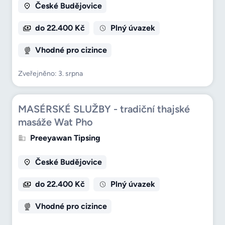
České Budějovice
do 22.400 Kč
Plný úvazek
Vhodné pro cizince
Zveřejněno: 3. srpna
MASÉRSKÉ SLUŽBY - tradiční thajské
masáže Wat Pho
Preeyawan Tipsing
České Budějovice
do 22.400 Kč
Plný úvazek
Vhodné pro cizince