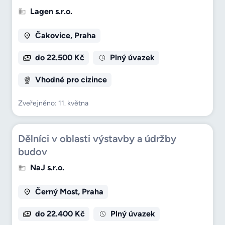
Lagen s.r.o.
Čakovice, Praha
do 22.500 Kč
Plný úvazek
Vhodné pro cizince
Zveřejněno: 11. května
Dělníci v oblasti výstavby a údržby
budov
NaJ s.r.o.
Černý Most, Praha
do 22.400 Kč
Plný úvazek