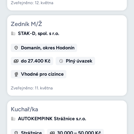
Zveřejněno: 12. května
Zedník M/Ž
STAK-D, spol. s r.o.
Domanín, okres Hodonín
do 27.400 Kč
Plný úvazek
Vhodné pro cizince
Zveřejněno: 11. května
Kuchař/ka
AUTOKEMPINK Strážnice s.r.o.
Strážnice
30.000 – 50.000 Kč