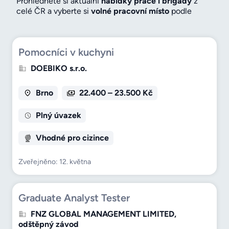
Prohlédněte si aktuální
nabídky práce i brigády
z
celé ČR a vyberte si
volné pracovní místo
podle
oboru, lokality, úvazku nebo mzdy. U každé nabídky si
můžete zaměstnavatele snadno
prověřit přes profil
firmy a recenze od zaměstnanců
– a hledat tak s
Pomocníci v kuchyni
větší jistotou, že jste na správném místě. Před
nástupem si navíc snadno ověříte
hodnocení firmy
,
DOEBIKO s.r.o.
kontakty i adresu a podle mapy si naplánujete cestu
na pohovor. Porovnejte také nabízenou
mzdu
s
obdobnými pozicemi a vyberte si zaměstnavatele,
Brno
22.400 – 23.500 Kč
který vám bude opravdu sedět.
Plný úvazek
Vhodné pro cizince
Zveřejněno: 12. května
Graduate Analyst Tester
FNZ GLOBAL MANAGEMENT LIMITED,
odštěpný závod