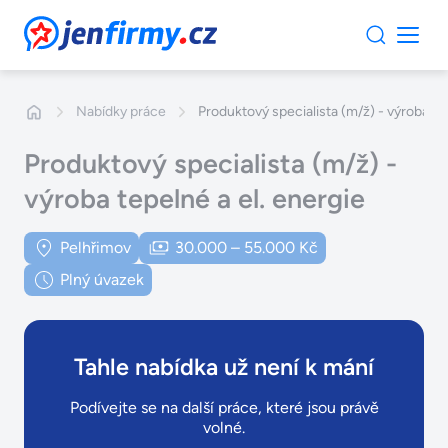
JenFirmy.cz
Nabídky práce
Produktový specialista (m/ž) - výroba te
Produktový specialista (m/ž) -
výroba tepelné a el. energie
Pelhřimov
30.000 – 55.000 Kč
Plný úvazek
Tahle nabídka už není k mání
Podívejte se na další práce, které jsou právě
volné.