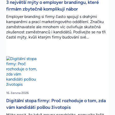
3 největší mýty o employer brandingu, které
firmám zbytečně komplikují nábor
Employer branding si firmy často spojují s drahými
kampaněmi a prací marketingového oddělení. Značku
zaměstnavatele ale mnohem víc ovlivňuje skutečná
zkušenost zaměstnanců i kandidátů. Podívejte se na tři
časté mýty, kvůli kterým firmy budování své…
16. června 2026
Digitální stopa firmy: Proč rozhoduje o tom, zda
vám kandidáti pošlou životopis
Máte pocit, že když zrovna nenabíráte, nemusíte řešit